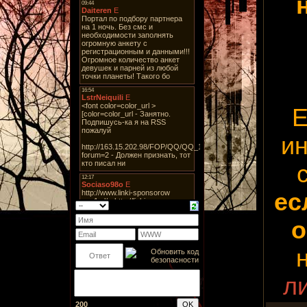
Е
ин
ес
о
л
200