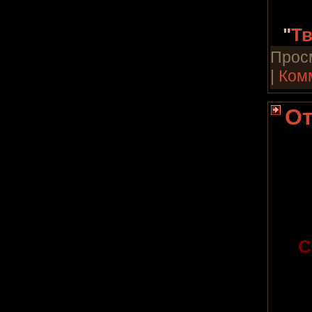
"
Тв
Просм
|
Ком
От
С