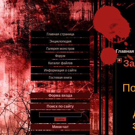
Главная страница
Энциклопедия
Галерея монстров
Главная
Форум
За
Каталог файлов
Информация о сайте
Гостевая книга
По
Форма входа
Поиск по сайту
Мини-чат