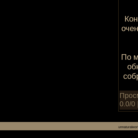
Кон
очен
По 
об
соб
Просм
0.0/0 
unnaturalwor