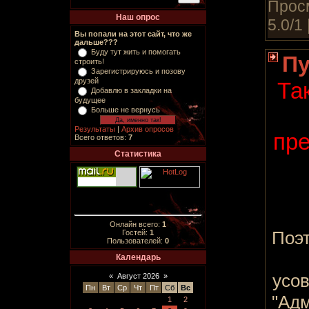
Просм
Наш опрос
5.0/1 
Вы попали на этот сайт, что же
дальше???
Буду тут жить и помогать
Пу
строить!
Зарегистрируюсь и позову
друзей
Та
Добавлю в закладки на
будущее
Больше не вернусь
Результаты
|
Архив опросов
пре
Всего ответов:
7
Статистика
Онлайн всего:
1
Поэт
Гостей:
1
Пользователей:
0
Календарь
усо
«
Август 2026
»
Пн
Вт
Ср
Чт
Пт
Сб
Вс
"Адм
1
2